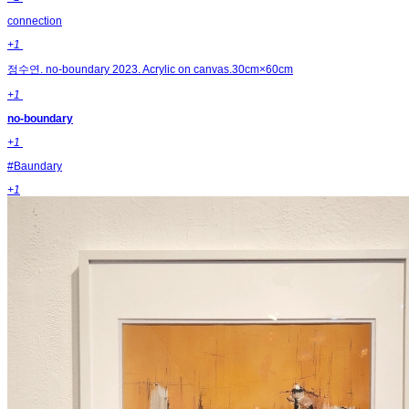
connection
+1
정수연. no-boundary 2023. Acrylic on canvas.30cm×60cm
+1
no-boundary
+1
#Baundary
+1