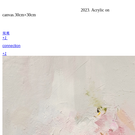
2023. Acrylic on
canvas.30cm×30cm
목록
+1
connection
+1