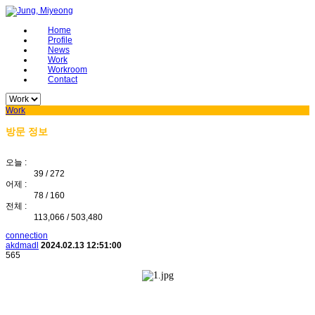
Home
Profile
News
Work
Workroom
Contact
Work
방문 정보
오늘 :
39
/
272
어제 :
78
/
160
전체 :
113,066
/
503,480
connection
akdmadl
2024.02.13 12:51:00
565