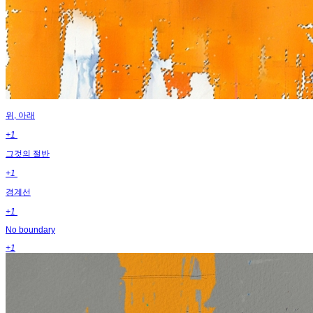
위, 아래
+1
그것의 절반
+1
경계선
+1
No boundary
+1